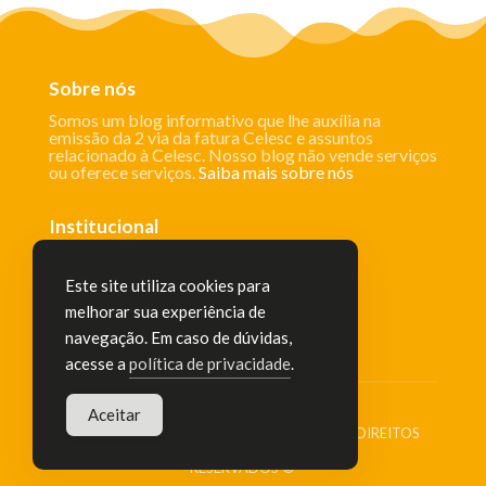
Sobre nós
Somos um blog informativo que lhe auxília na
emissão da 2 via da fatura Celesc e assuntos
relacionado à Celesc. Nosso blog não vende serviços
ou oferece serviços.
Saiba mais sobre nós
Institucional
Política de privacidade
Este site utiliza cookies para
Sobre Nós
melhorar sua experiência de
Termos de serviço
navegação. Em caso de dúvidas,
acesse a
política de privacidade
.
Aceitar
AGOSTO, 2026 | CELESC 2 VIA | TODOS OS DIREITOS
RESERVADOS ©